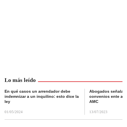
Lo más leído
En qué casos un arrendador debe
Abogados señalan 
indemnizar a un inquilino: esto dice la
convenios ente alc
ley
AMC
01/05/2024
13/07/2023