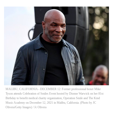
MALIBU, CALIFORNIA - DECEMBER 12: Former professional boxer Mike
Tyson attends Celebration of Smiles Event hosted by Dionne Warwick on her 81st
Birthday to benefit medical charity organization, Operation Smile and The Kind
Music Academy on December 12, 2021 in Malibu, California. (Photo by JC
Olivera/Getty Images)
/
Jc Olivera