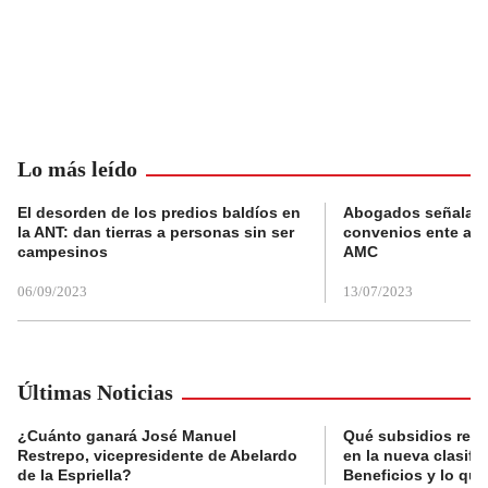
Lo más leído
El desorden de los predios baldíos en
Abogados señalan 
la ANT: dan tierras a personas sin ser
convenios ente alc
campesinos
AMC
06/09/2023
13/07/2023
Últimas Noticias
¿Cuánto ganará José Manuel
Qué subsidios reci
Restrepo, vicepresidente de Abelardo
en la nueva clasifi
de la Espriella?
Beneficios y lo qu