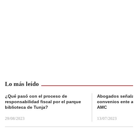
Lo más leído
¿Qué pasó con el proceso de
Abogados señalan 
responsabilidad fiscal por el parque
convenios ente alc
biblioteca de Tunja?
AMC
29/08/2023
13/07/2023