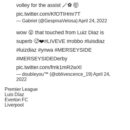
volley for the assist 🪄⚽️ 🤯
pic.twitter.com/KfOTIHmr7T
— Gabriel (@GespinaVelosa)
April 24, 2022
wow 😮 that touched from Luiz Diaz is
superb 🥵❤️
#LIVEVE
#robbo
#luisdiaz
#luizdiaz
#ynwa
#MERSEYSIDE
#MERSEYSIDEDerby
pic.twitter.com/fmk1mR2wXl
— doubleyou™ (@oblivescence_19)
April 24,
2022
Premier League
Luis Díaz
Everton FC
Liverpool