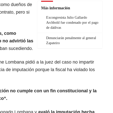
 como dueños de
Más información
ontrato, pero si
Excongresista Julio Gallardo
Archbold fue condenado por el pago
de dádivas
os, como
Denunciarán penalmente al general
 no advirtió las
Zapateiro
ban sucediendo.
e Lombana pidió a la juez del caso no impartir
cia de imputación porque la fiscal ha violado los
ción no cumple con un fin constitucional y la
co”.
 abogado Lombana y
avaló la imputación hecha