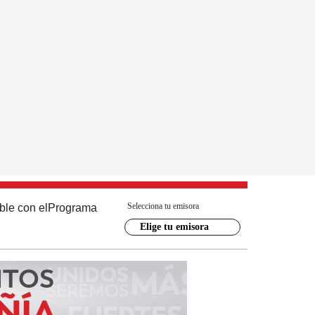
Selecciona tu emisora
ble con el
Programa
Elige tu emisora