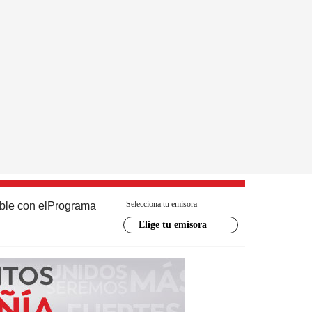
Selecciona tu emisora
ble con el
Programa
Elige tu emisora