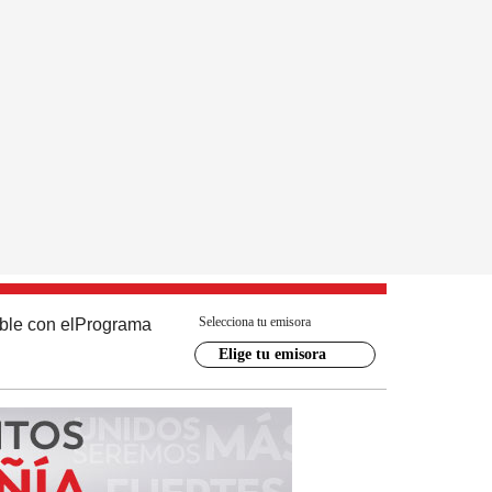
Selecciona tu emisora
ble con el
Programa
Elige tu emisora