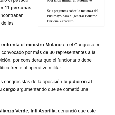
ado el pasado
operación militar en Putumayo
on 11 personas
Seis preguntas sobre la matanza del
 encontraban
Putumayo para el general Eduardo
Enrique Zapateiro
 de las
 enfrenta el ministro Molano
en el Congreso en
 convocado por más de 30 representantes a la
ción, por considerar que el funcionario debe
tica frente al operativo militar.
os congresistas de la oposición
le pidieron al
u cargo
argumentando que se cometió una
Alianza Verde
, Inti Asprilla
, denunció que este