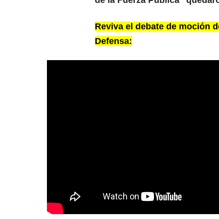
de la Fuerza Pública “quedar
Reviva el debate de moción d
Defensa: