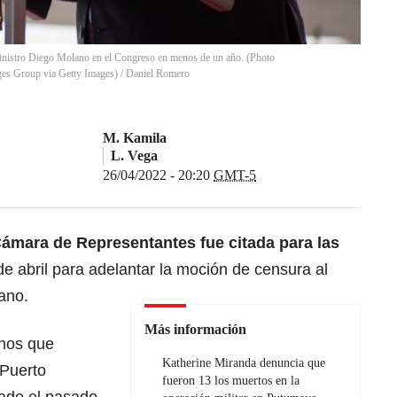
 ministro Diego Molano en el Congreso en menos de un año. (Photo
ges Group via Getty Images)
/
Daniel Romero
M. Kamila
L. Vega
26/04/2022 - 20:20
GMT-5
Cámara de Representantes fue citada para las
e abril para adelantar la
moción de censura al
ano.
Más información
hos que
Katherine Miranda denuncia que
 Puerto
fueron 13 los muertos en la