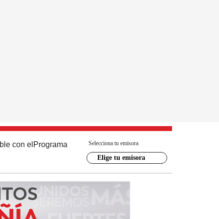
Selecciona tu emisora
ble con el
Programa
Elige tu emisora