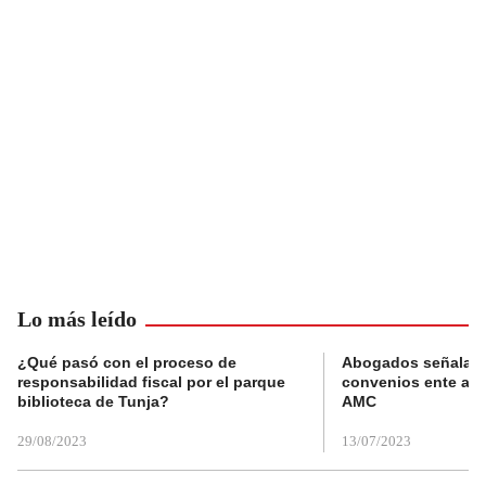
Lo más leído
¿Qué pasó con el proceso de
Abogados señalan 
responsabilidad fiscal por el parque
convenios ente alc
biblioteca de Tunja?
AMC
29/08/2023
13/07/2023