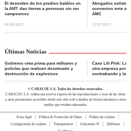
El desorden de los predios baldíos en
Abogados señalan 
la ANT: dan tierras a personas sin ser
convenios ente alc
campesinos
AMC
06/09/2023
13/07/2023
Últimas Noticias
Gobierno crea prima para militares y
Caso Lili Pink: La F
policías que realicen desminado y
otra empresa por p
destrucción de explosivos
contrabando y lava
© CARACOL S.A. Todos los derechos reservados.
CARACOL S.A. realiza una reserva expresa de las reproducciones y usos de las obras
y otras prestaciones accesibles desde este sitio web a medios de lectura mecánica u otros
medios que resulten adecuados.
Aviso legal
Política de Protección de Datos
Política de cookies
Configuración de cookies
Transparencia
Soluciones W
Teléfonos
Escríbanos