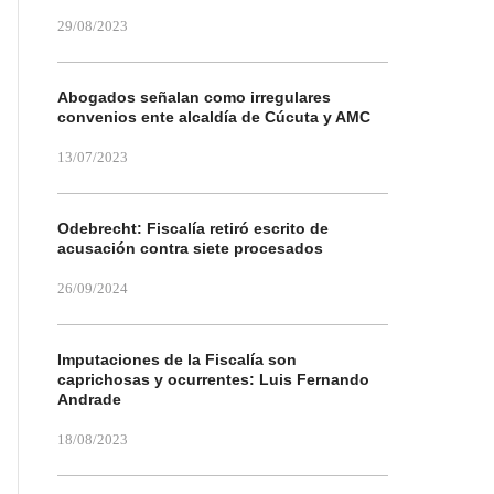
29/08/2023
Abogados señalan como irregulares
convenios ente alcaldía de Cúcuta y AMC
13/07/2023
Odebrecht: Fiscalía retiró escrito de
acusación contra siete procesados
26/09/2024
Imputaciones de la Fiscalía son
caprichosas y ocurrentes: Luis Fernando
Andrade
18/08/2023