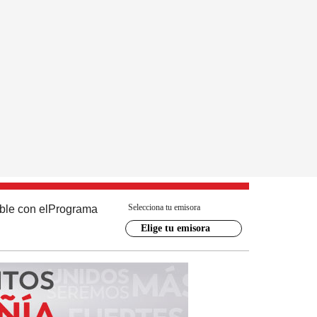
Selecciona tu emisora
ble con el
Programa
Elige tu emisora