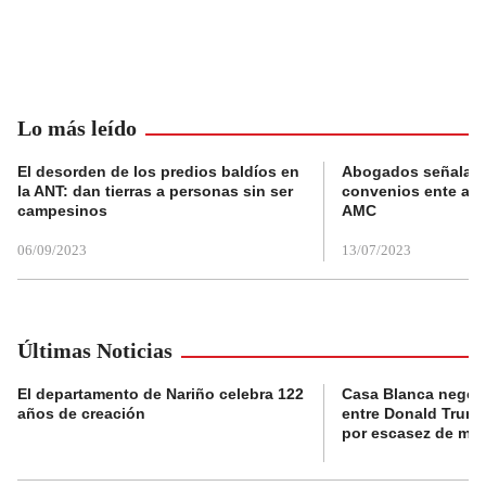
Lo más leído
El desorden de los predios baldíos en
Abogados señalan 
la ANT: dan tierras a personas sin ser
convenios ente alc
campesinos
AMC
06/09/2023
13/07/2023
Últimas Noticias
El departamento de Nariño celebra 122
Casa Blanca negó 
años de creación
entre Donald Trump
por escasez de mun