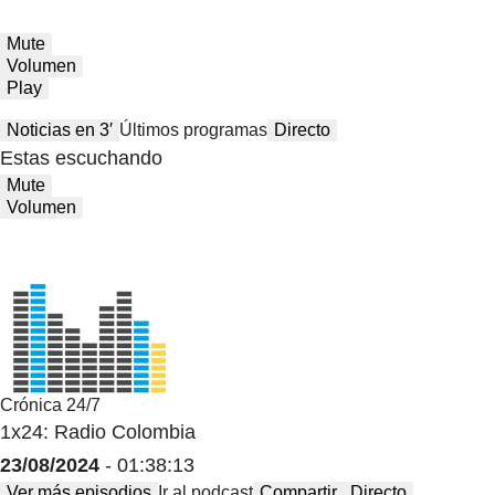
Mute
Volumen
Play
Noticias en 3′
Últimos programas
Directo
Estas escuchando
Mute
Volumen
Crónica 24/7
1x24: Radio Colombia
23/08/2024
- 01:38:13
Ver más episodios
Ir al podcast
Compartir
Directo