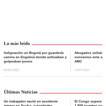
Lo más leído
Indignación en Bogotá por guardería
Abogados señalan 
canina en Engativá donde asfixiaban y
convenios ente alc
golpeaban perros
AMC
05/05/2025
13/07/2023
Últimas Noticias
Un trabajador murió en accidente
El Congo supera la 
minero en Socha; autoridades
1.800 muertos por 