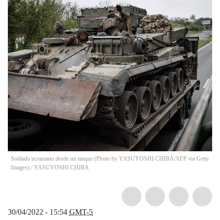
Soldado ucraniano desde un tanque (Photo by YASUYOSHI CHIBA/AFP via Getty
Images)
/
YASUYOSHI CHIBA
30/04/2022 - 15:54
GMT-5