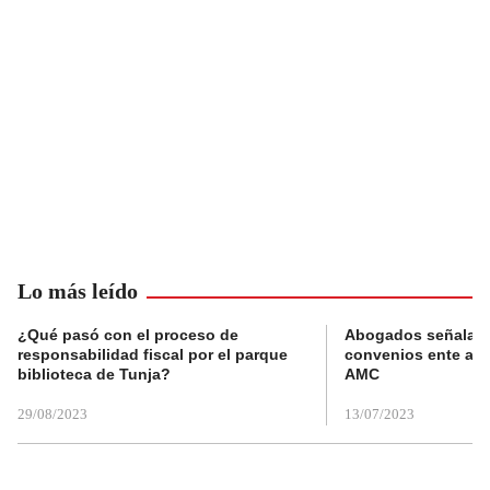
Lo más leído
¿Qué pasó con el proceso de
Abogados señalan 
responsabilidad fiscal por el parque
convenios ente alc
biblioteca de Tunja?
AMC
29/08/2023
13/07/2023