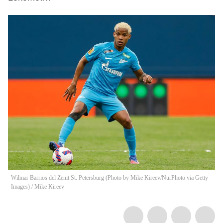
Wilmar Barrios del Zenit St. Petersburg (Photo by Mike Kireev/NurPhoto via Getty
Images)
/
Mike Kireev