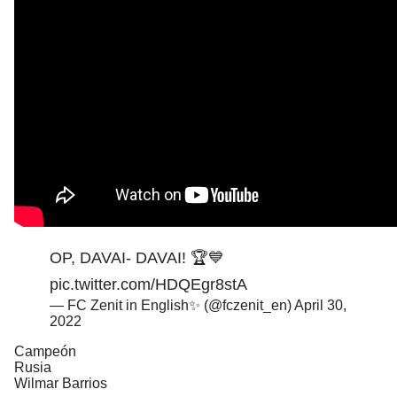
OP, DAVAI- DAVAI! 🏆💙
pic.twitter.com/HDQEgr8stA
— FC Zenit in English✨ (@fczenit_en)
April 30,
2022
Campeón
Rusia
Wilmar Barrios