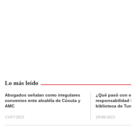
Lo más leído
Abogados señalan como irregulares
¿Qué pasó con el 
convenios ente alcaldía de Cúcuta y
responsabilidad fis
AMC
biblioteca de Tunja
13/07/2023
29/08/2023