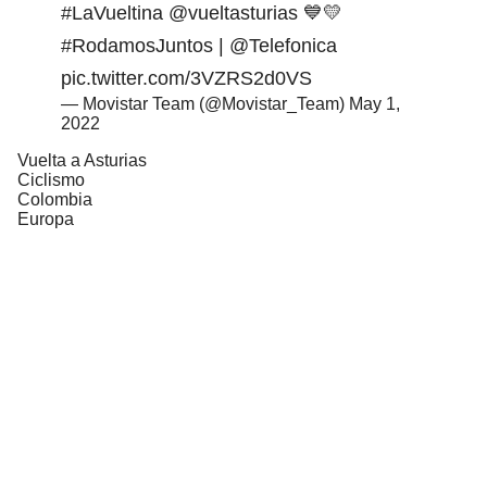
#LaVueltina
@vueltasturias
💙💛
#RodamosJuntos
|
@Telefonica
pic.twitter.com/3VZRS2d0VS
— Movistar Team (@Movistar_Team)
May 1,
2022
Vuelta a Asturias
Ciclismo
Colombia
Europa