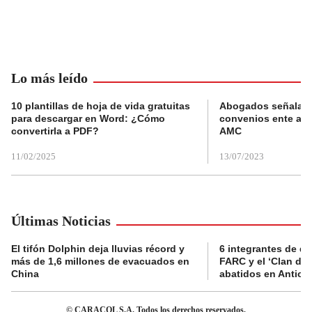
Lo más leído
10 plantillas de hoja de vida gratuitas
Abogados señalan 
para descargar en Word: ¿Cómo
convenios ente alc
convertirla a PDF?
AMC
11/02/2025
13/07/2023
Últimas Noticias
El tifón Dolphin deja lluvias récord y
6 integrantes de di
más de 1,6 millones de evacuados en
FARC y el ‘Clan del
China
abatidos en Antioq
© CARACOL S.A. Todos los derechos reservados.