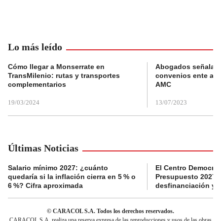
Lo más leído
Cómo llegar a Monserrate en
Abogados señalan 
TransMilenio: rutas y transportes
convenios ente alc
complementarios
AMC
19/03/2024
13/07/2023
Últimas Noticias
Salario mínimo 2027: ¿cuánto
El Centro Democrát
quedaría si la inflación cierra en 5 % o
Presupuesto 2027 p
6 %? Cifra aproximada
desfinanciación y 
© CARACOL S.A. Todos los derechos reservados.
CARACOL S.A. realiza una reserva expresa de las reproducciones y usos de las obras