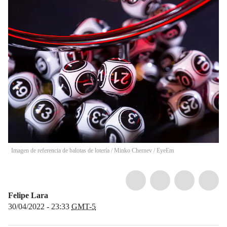
Imagen de referencia de balotas de lotería
/
Minko Chernev / EyeEm
Felipe Lara
30/04/2022 - 23:33
GMT-5