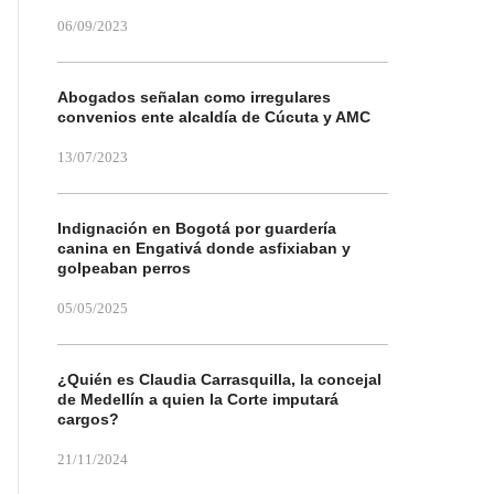
06/09/2023
Abogados señalan como irregulares
convenios ente alcaldía de Cúcuta y AMC
13/07/2023
Indignación en Bogotá por guardería
canina en Engativá donde asfixiaban y
golpeaban perros
05/05/2025
¿Quién es Claudia Carrasquilla, la concejal
de Medellín a quien la Corte imputará
cargos?
21/11/2024