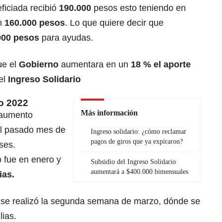
ficiada recibió
190.000
pesos esto teniendo en
n
160.000 pesos
. Lo que quiere decir que
000 pesos
para ayudas.
ue el
Gobierno
aumentara en un
18 % el aporte
del
Ingreso Solidario
io 2022
Más información
 aumento
el pasado mes de
Ingreso solidario: ¿cómo reclamar
pagos de giros que ya expiraron?
ses.
 fue en enero y
Subsidio del Ingreso Solidario
aumentará a $400.000 bimensuales
ias.
se realizó la segunda semana de marzo, dónde se
lias.