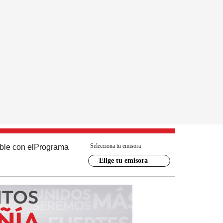
Selecciona tu emisora
ble con el
Programa
Elige tu emisora