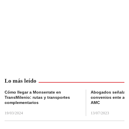
Lo más leído
Cómo llegar a Monserrate en
Abogados señalan 
TransMilenio: rutas y transportes
convenios ente alc
complementarios
AMC
19/03/2024
13/07/2023