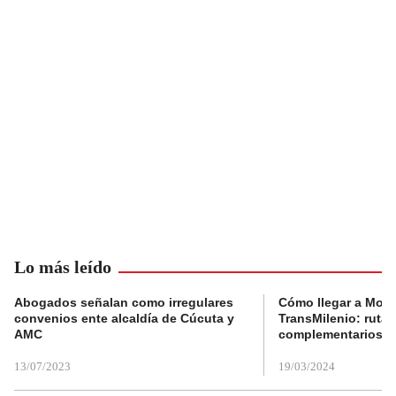
Lo más leído
Abogados señalan como irregulares
Cómo llegar a Mons
convenios ente alcaldía de Cúcuta y
TransMilenio: rutas
AMC
complementarios
13/07/2023
19/03/2024