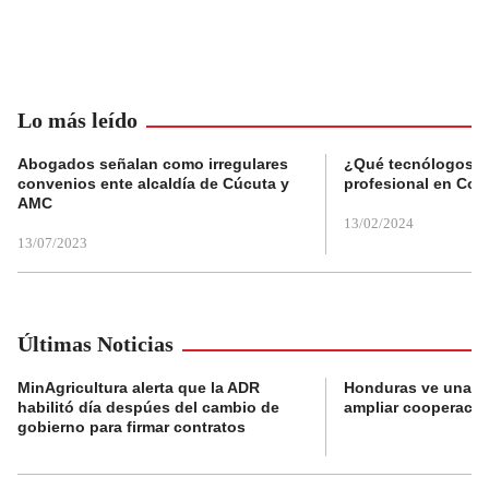
Lo más leído
Abogados señalan como irregulares
¿Qué tecnólogos re
convenios ente alcaldía de Cúcuta y
profesional en Col
AMC
13/02/2024
13/07/2023
Últimas Noticias
MinAgricultura alerta que la ADR
Honduras ve una o
habilitó día despúes del cambio de
ampliar cooperaci
gobierno para firmar contratos