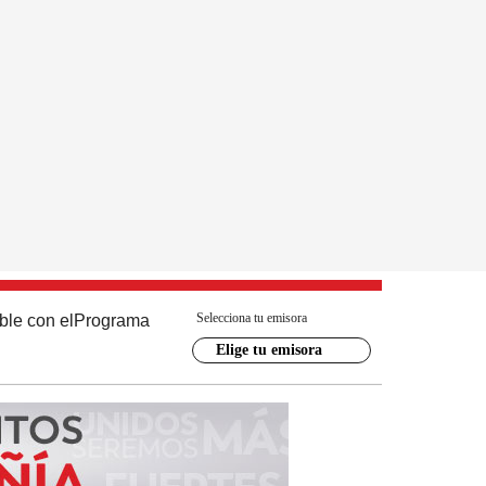
Selecciona tu emisora
ble con el
Programa
Elige tu emisora