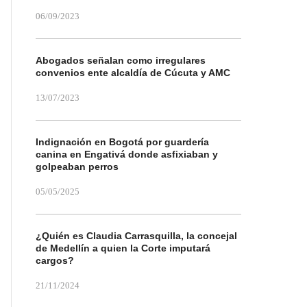
06/09/2023
Abogados señalan como irregulares
convenios ente alcaldía de Cúcuta y AMC
13/07/2023
Indignación en Bogotá por guardería
canina en Engativá donde asfixiaban y
golpeaban perros
05/05/2025
¿Quién es Claudia Carrasquilla, la concejal
de Medellín a quien la Corte imputará
cargos?
21/11/2024