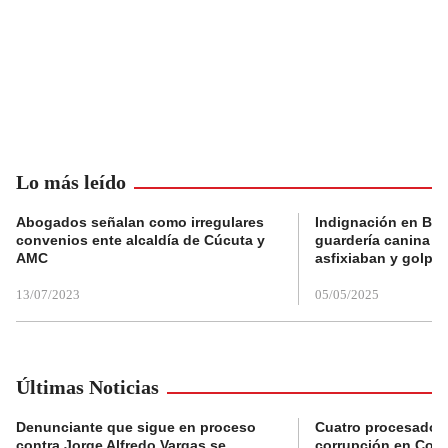
Lo más leído
Abogados señalan como irregulares
Indignación en Bog
convenios ente alcaldía de Cúcuta y
guardería canina e
AMC
asfixiaban y golpe
13/07/2023
05/05/2025
Últimas Noticias
Denunciante que sigue en proceso
Cuatro procesados
contra Jorge Alfredo Vargas se
corrupción en Comf