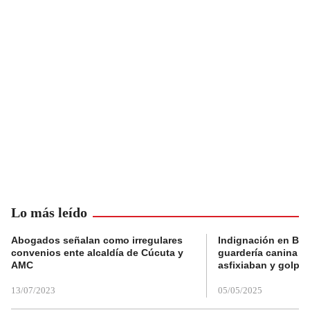
Lo más leído
Abogados señalan como irregulares
Indignación en Bog
convenios ente alcaldía de Cúcuta y
guardería canina e
AMC
asfixiaban y golpe
13/07/2023
05/05/2025