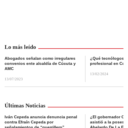
Lo más leído
Abogados señalan como irregulares
¿Qué tecnólogos re
convenios ente alcaldía de Cúcuta y
profesional en Col
AMC
13/02/2024
13/07/2023
Últimas Noticias
Iván Cepeda anuncia denuncia penal
¿El gobernador Ca
contra Efraín Cepeda por
asistió a la posesi
señalamientos de “guerrillero”
Abelardo De La Esp