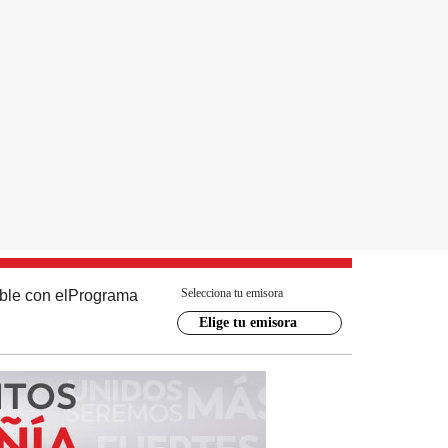
Selecciona tu emisora
ble con el
Programa
Elige tu emisora