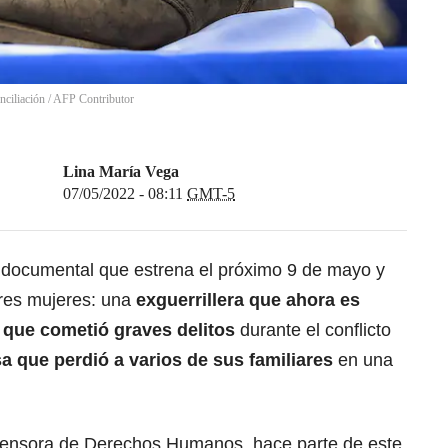
nciliación
/
AFP Contributor
Lina María Vega
07/05/2022 - 08:11
GMT-5
documental que estrena el próximo 9 de mayo y
 tres mujeres: una
exguerrillera que ahora es
r que cometió graves delitos
durante el conflicto
sa que perdió a varios de sus familiares
en una
efensora de Derechos Humanos, hace parte de este