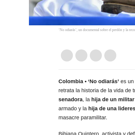
‘No odiarás’, un documental sobre el perdón y la reco
Colombia
‘No odiarás’
es un 
retrata la historia de la vida de
senadora
, la
hija de un milita
armado y la
hija de una lidere
masacre paramilitar.
Bibiana Quintero,
activista y d