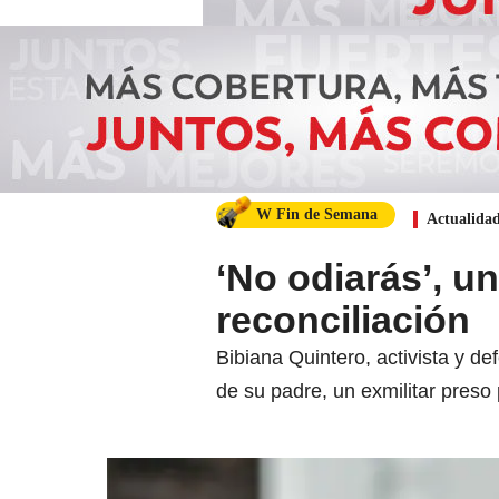
W Fin de Semana
Actualida
‘No odiarás’, u
reconciliación
Bibiana Quintero, activista y d
de su padre, un exmilitar preso 