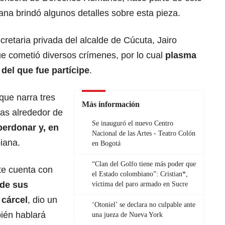
a brindó algunos detalles sobre esta pieza.
cretaria privada del alcalde de Cúcuta, Jairo
que cometió diversos crímenes, por lo cual
plasma
 del que fue partícipe
.
que narra tres
Más información
las alrededor de
Se inauguró el nuevo Centro
perdonar y, en
Nacional de las Artes - Teatro Colón
biana.
en Bogotá
“Clan del Golfo tiene más poder que
te cuenta con
el Estado colombiano”: Cristian*,
 de sus
víctima del paro armado en Sucre
cárcel
, dio un
‘Otoniel’ se declara no culpable ante
bién hablará
una jueza de Nueva York