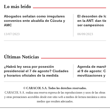
Lo más leído
Abogados señalan como irregulares
El desorden de los
convenios ente alcaldía de Cúcuta y
en la ANT: dan tier
AMC
ser campesinos
13/07/2023
06/09/2023
Últimas Noticias
¿Habrá ley seca por posesión
Agenda de marchas
presidencial el 7 de agosto? Ciudades
al 9 de agosto: Co
y horarios oficiales de la medida
movilizaciones y a
© CARACOL S.A. Todos los derechos reservados.
CARACOL S.A. realiza una reserva expresa de las reproducciones y usos de las obras
y otras prestaciones accesibles desde este sitio web a medios de lectura mecánica u otros
medios que resulten adecuados.