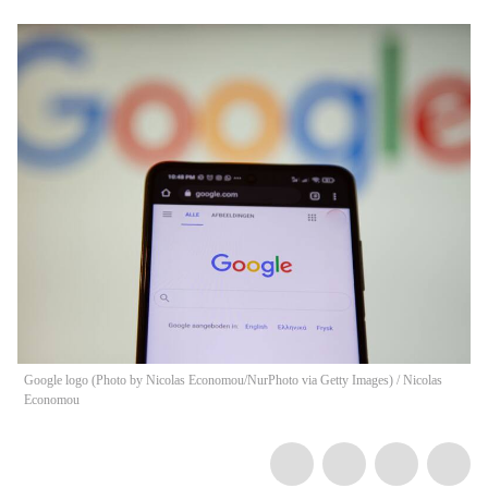
Google logo (Photo by Nicolas Economou/NurPhoto via Getty Images)
/
Nicolas
Economou