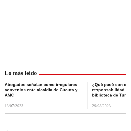
Lo más leído
Abogados señalan como irregulares
¿Qué pasó con el 
convenios ente alcaldía de Cúcuta y
responsabilidad fis
AMC
biblioteca de Tunja
13/07/2023
29/08/2023