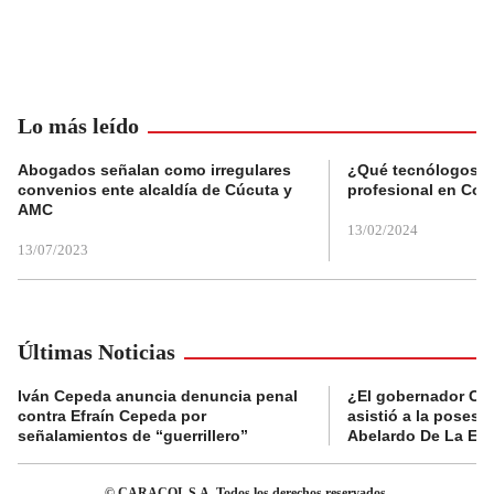
Lo más leído
Abogados señalan como irregulares
¿Qué tecnólogos re
convenios ente alcaldía de Cúcuta y
profesional en Col
AMC
13/02/2024
13/07/2023
Últimas Noticias
Iván Cepeda anuncia denuncia penal
¿El gobernador Ca
contra Efraín Cepeda por
asistió a la posesi
señalamientos de “guerrillero”
Abelardo De La Esp
© CARACOL S.A. Todos los derechos reservados.