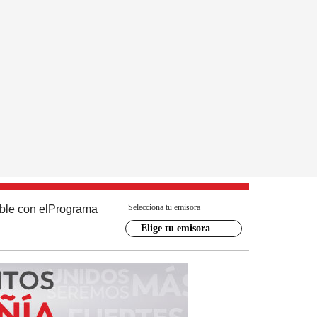
Selecciona tu emisora
ble con el
Programa
Elige tu emisora