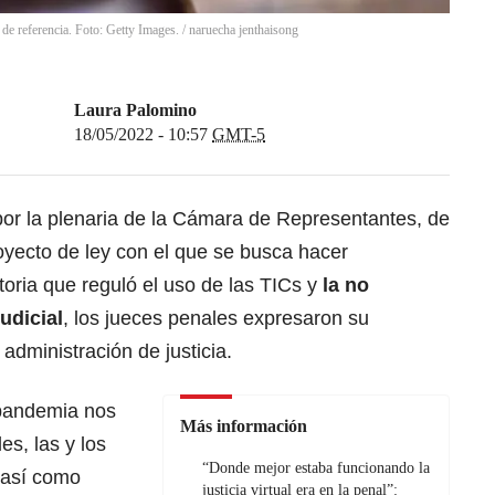
n de referencia. Foto: Getty Images.
/
naruecha jenthaisong
Laura Palomino
18/05/2022 - 10:57
GMT-5
, por la plenaria de la Cámara de Representantes, de
proyecto de ley con el que se busca hacer
toria que reguló el uso de las TICs y
la no
udicial
, los jueces penales expresaron su
 administración de justicia.
pandemia nos
Más información
es, las y los
“Donde mejor estaba funcionando la
 así como
justicia virtual era en la penal”: