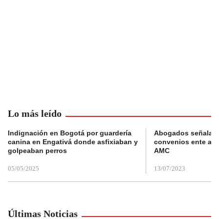
Lo más leído
Indignación en Bogotá por guardería
Abogados señalan 
canina en Engativá donde asfixiaban y
convenios ente alc
golpeaban perros
AMC
05/05/2025
13/07/2023
Últimas Noticias