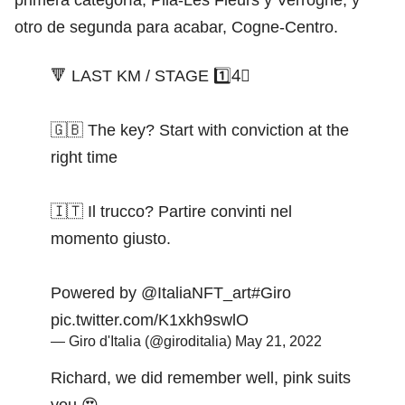
otro de segunda para acabar, Cogne-Centro.
🔻 LAST KM / STAGE 1️⃣4⃣
🇬🇧 The key? Start with conviction at the
right time
🇮🇹 Il trucco? Partire convinti nel
momento giusto.
Powered by
@ItaliaNFT_art
#Giro
pic.twitter.com/K1xkh9swlO
— Giro d'Italia (@giroditalia)
May 21, 2022
Richard, we did remember well, pink suits
you 😍