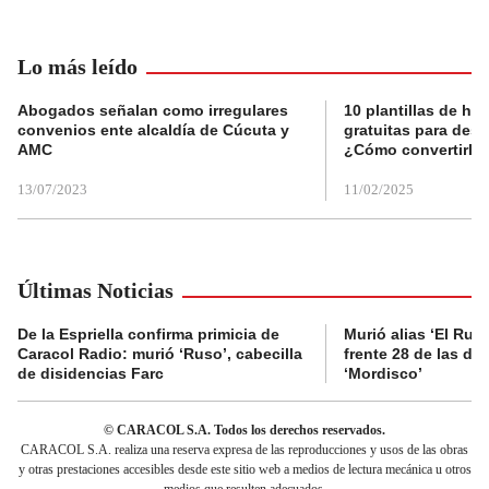
Lo más leído
Abogados señalan como irregulares
10 plantillas de hoj
convenios ente alcaldía de Cúcuta y
gratuitas para des
AMC
¿Cómo convertirla
13/07/2023
11/02/2025
Últimas Noticias
De la Espriella confirma primicia de
Murió alias ‘El Ruso
Caracol Radio: murió ‘Ruso’, cabecilla
frente 28 de las di
de disidencias Farc
‘Mordisco’
© CARACOL S.A. Todos los derechos reservados.
CARACOL S.A. realiza una reserva expresa de las reproducciones y usos de las obras
y otras prestaciones accesibles desde este sitio web a medios de lectura mecánica u otros