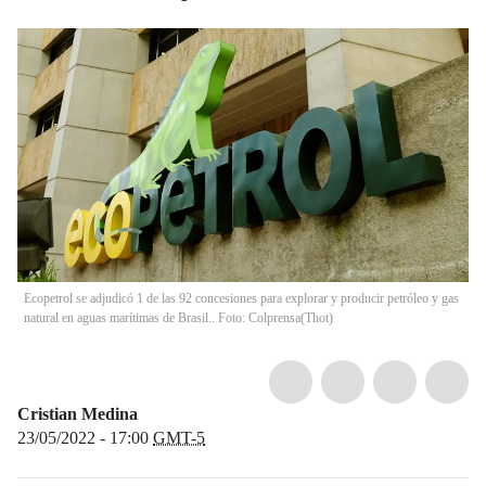
Ecopetrol se adjudicó 1 de las 92 concesiones para explorar y producir petróleo y gas
natural en aguas marítimas de Brasil.. Foto: Colprensa
(
Thot
)
Cristian Medina
23/05/2022 - 17:00
GMT-5