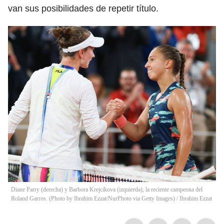
van sus posibilidades de repetir título.
Diane Parry (derecha) y Barbora Krejcikova (izquierda), la reciente campeona del
Roland Garros. (Photo by Ibrahim Ezzat/NurPhoto via Getty Images)
/
Ibrahim Ezzat