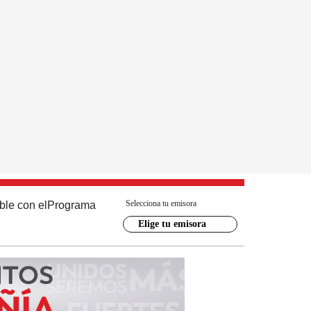
Selecciona tu emisora
ble con el
Programa
Elige tu emisora