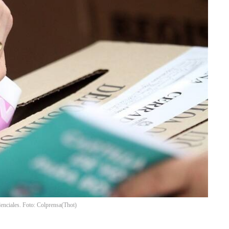
denciales. Foto: Colprensa
(
Thot
)