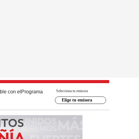
Selecciona tu emisora
ble con el
Programa
Elige tu emisora