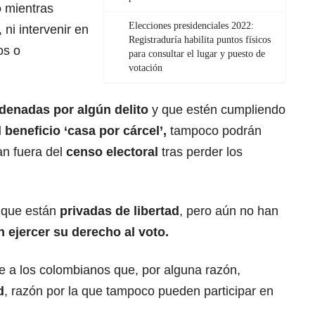
o
mientras
Elecciones presidenciales 2022:
ni intervenir en
Registraduría habilita puntos físicos
os o
para consultar el lugar y puesto de
votación
enadas por algún delito
y que estén cumpliendo
 beneficio ‘casa por cárcel’,
tampoco podrán
n fuera del
censo electoral
tras perder los
s que están
privadas de libertad
, pero aún no han
n ejercer su derecho al voto.
ce a los colombianos que, por alguna razón,
d
, razón por la que tampoco pueden participar en