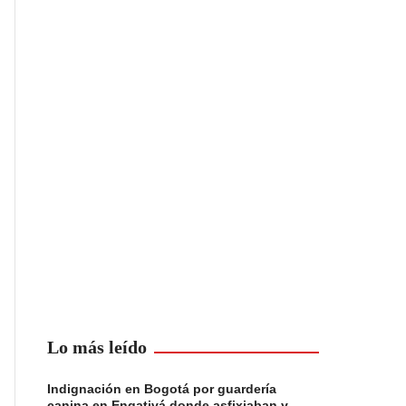
Lo más leído
Indignación en Bogotá por guardería
canina en Engativá donde asfixiaban y