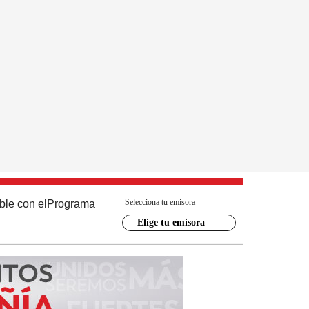
Selecciona tu emisora
ble con el
Programa
Elige tu emisora