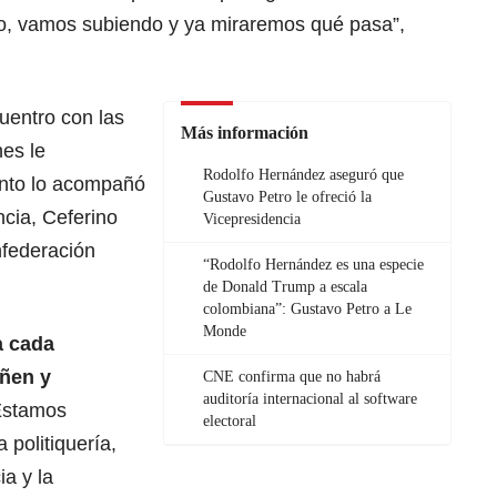
do, vamos subiendo y ya miraremos qué pasa”,
cuentro con las
Más información
nes le
Rodolfo Hernández aseguró que
ento lo acompañó
Gustavo Petro le ofreció la
ncia, Ceferino
Vicepresidencia
nfederación
“Rodolfo Hernández es una especie
de Donald Trump a escala
colombiana”: Gustavo Petro a Le
Monde
a cada
ñen y
CNE confirma que no habrá
auditoría internacional al software
Estamos
electoral
 politiquería,
a y la