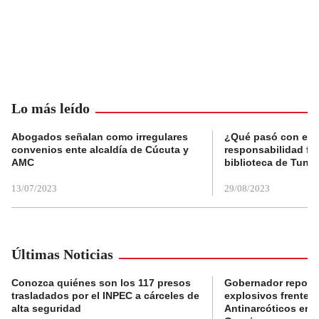
Lo más leído
Abogados señalan como irregulares
¿Qué pasó con el 
convenios ente alcaldía de Cúcuta y
responsabilidad fis
AMC
biblioteca de Tunja
13/07/2023
29/08/2023
Últimas Noticias
Conozca quiénes son los 117 presos
Gobernador reporta
trasladados por el INPEC a cárceles de
explosivos frente 
alta seguridad
Antinarcóticos en 