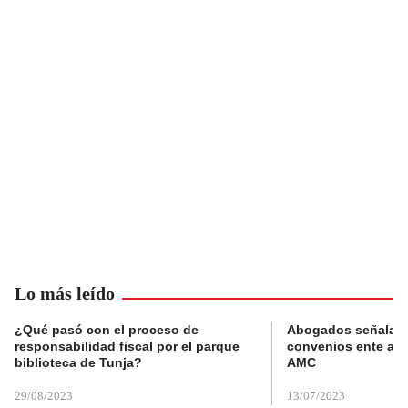
Lo más leído
¿Qué pasó con el proceso de
Abogados señalan 
responsabilidad fiscal por el parque
convenios ente alc
biblioteca de Tunja?
AMC
29/08/2023
13/07/2023