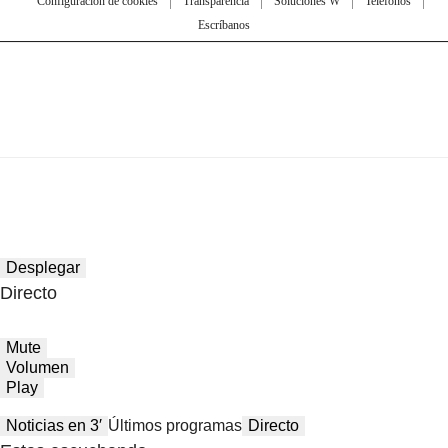
Configuración de cookies
Transparencia
Soluciones W
Teléfonos
Escríbanos
Desplegar
Directo
Mute
Volumen
Play
Noticias en 3′
Últimos programas
Directo