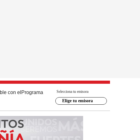
Selecciona tu emisora
ble con el
Programa
Elige tu emisora