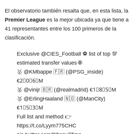
El observatorio también resalta que, en esta lista, la
Premier League
es la mejor ubicada ya que tiene a
41 representantes entre los 100 primeros de la
clasificación.
Exclusive
@CIES_Football
⚽️ list of top 💯
estimated transfer values 🌐
🥇
@KMbappe
🇫🇷 (
@PSG_inside
)
€2⃣0⃣6⃣M
🥈
@vinijr
🇧🇷 (
@realmadrid
) €1⃣8⃣5⃣M
🥉
@ErlingHaaland
🇳🇴 (
@ManCity
)
€1⃣5⃣3⃣M
Full list and method 👉
https://t.co/Lyym775CHC