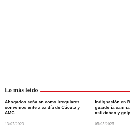
Lo más leído
Abogados señalan como irregulares
Indignación en Bog
convenios ente alcaldía de Cúcuta y
guardería canina e
AMC
asfixiaban y golpe
13/07/2023
05/05/2025