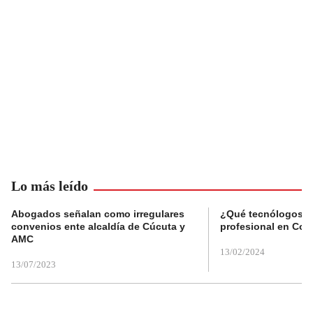
Lo más leído
Abogados señalan como irregulares
¿Qué tecnólogos re
convenios ente alcaldía de Cúcuta y
profesional en Col
AMC
13/02/2024
13/07/2023