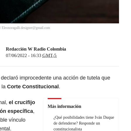
/
Eleonoragalli.designer@gmail.com
Redacción W Radio Colombia
07/06/2022 - 16:33
GMT-5
declaró improcedente una acción de tutela que
e la
Corte Constitucional
.
nal,
el crucifijo
Más información
ión específica
,
¿Qué posibilidades tiene Iván Duque
ble vínculo
de defenderse? Responde un
ental.
constitucionalista