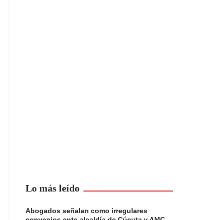
Lo más leído
Abogados señalan como irregulares
convenios ente alcaldía de Cúcuta y AMC