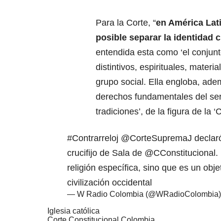
Para la Corte, “
en América Lat
posible separar la identidad c
entendida esta como ‘el conjunt
distintivos, espirituales, mater
grupo social. Ella engloba, adem
derechos fundamentales del ser
tradiciones’, de la figura de la ‘
#Contrarreloj
@CorteSupremaJ
declaró
crucifijo de Sala de
@CConstitucional
.
religión específica, sino que es un obje
civilización occidental
— W Radio Colombia (@WRadioColombia
Iglesia católica
Corte Constitucional Colombia