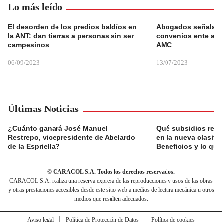
Lo más leído
El desorden de los predios baldíos en
Abogados señalan 
la ANT: dan tierras a personas sin ser
convenios ente alc
campesinos
AMC
06/09/2023
13/07/2023
Últimas Noticias
¿Cuánto ganará José Manuel
Qué subsidios reci
Restrepo, vicepresidente de Abelardo
en la nueva clasifi
de la Espriella?
Beneficios y lo qu
© CARACOL S.A. Todos los derechos reservados.
CARACOL S.A. realiza una reserva expresa de las reproducciones y usos de las obras
y otras prestaciones accesibles desde este sitio web a medios de lectura mecánica u otros
medios que resulten adecuados.
Aviso legal
Política de Protección de Datos
Política de cookies