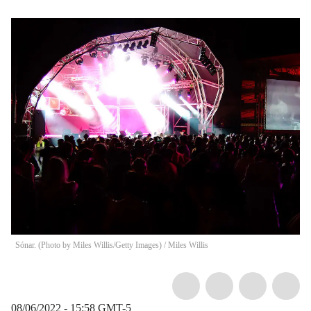
Sónar. (Photo by Miles Willis/Getty Images)
/
Miles Willis
08/06/2022 - 15:58
GMT-5