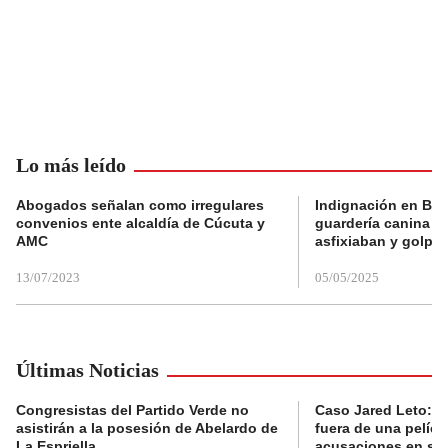
Lo más leído
Abogados señalan como irregulares
Indignación en Bog
convenios ente alcaldía de Cúcuta y
guardería canina e
AMC
asfixiaban y golpe
13/07/2023
05/05/2025
Últimas Noticias
Congresistas del Partido Verde no
Caso Jared Leto: E
asistirán a la posesión de Abelardo de
fuera de una pelícu
La Espriella
acusaciones en su 