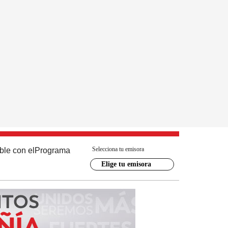
Selecciona tu emisora
ble con el
Programa
Elige tu emisora