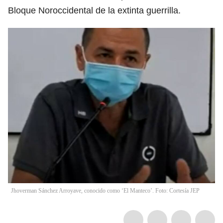
Bloque Noroccidental de la extinta guerrilla.
Jhoverman Sánchez Arroyave, conocido como ‘El Manteco’. Foto: Cortesía JEP