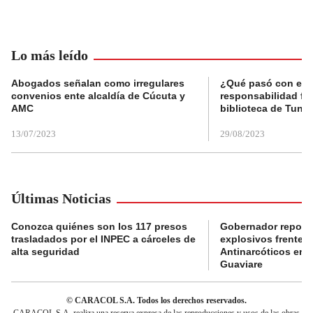
Lo más leído
Abogados señalan como irregulares
¿Qué pasó con el 
convenios ente alcaldía de Cúcuta y
responsabilidad fis
AMC
biblioteca de Tunja
13/07/2023
29/08/2023
Últimas Noticias
Conozca quiénes son los 117 presos
Gobernador reporta
trasladados por el INPEC a cárceles de
explosivos frente 
alta seguridad
Antinarcóticos en 
Guaviare
© CARACOL S.A. Todos los derechos reservados.
CARACOL S.A. realiza una reserva expresa de las reproducciones y usos de las obras