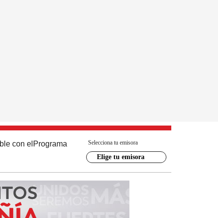
Selecciona tu emisora
ble con el
Programa
Elige tu emisora