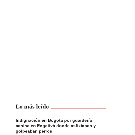
Lo más leído
Indignación en Bogotá por guardería
canina en Engativá donde asfixiaban y
golpeaban perros