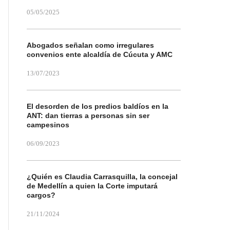
05/05/2025
Abogados señalan como irregulares
convenios ente alcaldía de Cúcuta y AMC
13/07/2023
El desorden de los predios baldíos en la
ANT: dan tierras a personas sin ser
campesinos
06/09/2023
¿Quién es Claudia Carrasquilla, la concejal
de Medellín a quien la Corte imputará
cargos?
21/11/2024