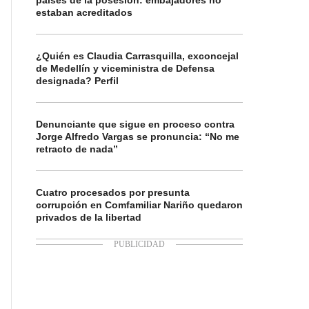
países de la posesión: embajadores no
estaban acreditados
¿Quién es Claudia Carrasquilla, exconcejal
de Medellín y viceministra de Defensa
designada? Perfil
Denunciante que sigue en proceso contra
Jorge Alfredo Vargas se pronuncia: “No me
retracto de nada”
Cuatro procesados por presunta
corrupción en Comfamiliar Nariño quedaron
privados de la libertad